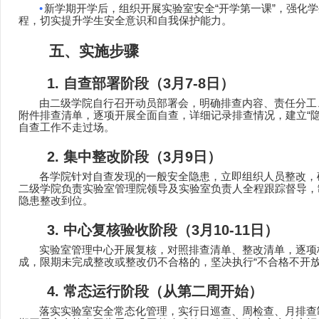
•
新学期开学后，组织开展实验室安全
“
开学第一课
”
，强化学
程
，
切实提升学生安全意识和自我保护能力。
五、实施步骤
1.
自查部署阶段（
3
月
7-8
日
）
由二级学院自行
召开动员部署会，明确排查内容、责任分工
附件排查清单，逐项开展全面自查，详细记录排查情况，建立
“
自查工作不走过场。
2.
集中整改阶段（
3
月
9
日
）
各学院
针对自查发现的一般安全隐患，立即组织人员整改，
二级学院负责实验室管理院领导及实验室负责人
全程跟踪督导，
隐患整改到位。
3.
中心复核验收阶段（
3
月
10-11
日
）
实验室管理中心
开展复核，对照排查清单、整改清单，逐项
成
，限期未完成整改或整改仍不合格的，坚决执行
“
不合格不开
4.
常态运行阶段（
从第二周开始
）
落实实验室安全常态化管理，实行日巡查、周检查、月排查