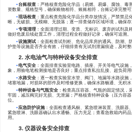
•
台账核查
：严格核查危险化学品（易燃、易爆、腐蚀、毒
资数量、规格型号，确保账物相符、账账相符，台账记录完整可
•
现场检查
：重点检查危险化学品分类存放情况，严禁禁忌
晰，无破损、无模糊、无脱落；逐一排查储存区域环境，确保存
•
专项清理
：全面清理过期、变质、无标识、废弃的试剂及
做好危废后续处置工作，清理过程全程做好记录，确保可追溯。
•
设施测试
：全面检查试剂柜、危化品库房的通风、防潮、
护垫等设施是否齐全有效，仔细排查有无试剂泄漏痕迹，及时整
2.
水电油气与特种设备安全排查
•
电气安全
：全面排查实验室电路、插座、开关等电气设施
象，用验电笔检测接地是否良好；重点排查私拉乱接、超负荷用
•
水路安全
：逐一检查实验室水管、阀门、地漏等水路设施
堵塞地漏，对损坏的部件及时维修更换，确保水路畅通、无积水
•
特种设备与气瓶安全
：检查高压容器、气瓶的固定情况，
牢固，减压阀完好无损、无泄漏；严格核查特种设备（压力容器
位。
•
应急防护设施
：全面检查通风橱、紧急喷淋装置、洗眼器
紧急喷淋、洗眼器确认出水通畅、压力充足；查看急救箱内药品
用。
3.
仪器设备安全排查