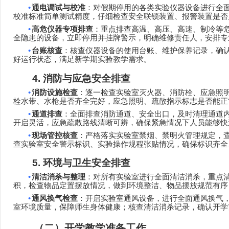
•
通电调试与校准
：对假期停用的各类实验仪器设备进行全
校准标准简单测试精度，仔细检查安全联锁装置、报警装置是否
•
高危仪器专项排查
：重点排查高温、高压、高速、制冷等
全隐患的设备，立即停用并挂牌警示，明确维修责任人，安排专
•
台账核查
：核查仪器设备的使用台账、维护保养记录，确
好运行状态，满足新学期实验教学需求。
4.
消防与应急安全排查
•
消防设施检查
：逐一检查实验室灭火器、消防栓、应急照
栓水带、水枪是否齐全完好，应急照明、疏散指示标志是否能正
•
通道排查
：全面排查消防通道、安全出口，及时清理通道
开启灵活，应急疏散路线清晰可辨，确保紧急情况下人员能够快
•
现场管控核查
：严格落实实验室禁烟、禁明火管理规定，
查实验室安全警示标识、实验操作规程张贴情况，确保标识齐全
5.
环境与卫生安全排查
•
清洁消杀与整理
：对所有实验室进行全面清洁消杀，重点
积，检查物品定置摆放情况，做到环境整洁、物品摆放规范有序
•
通风换气检查
：开启实验室通风设备，进行全面通风换气
室环境质量，保障师生身体健康；核查清洁消杀记录，确认开学
（二）开学教学准备工作