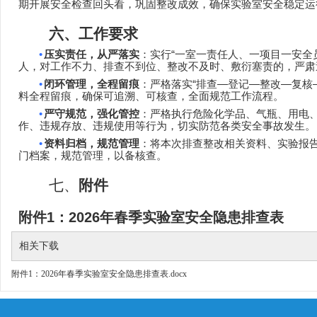
期开展安全检查回头看，巩固整改成效，确保实验室安全稳定运
六、工作要求
•
压实责任，从严落实
：实行
“
一室一责任人、一项目一安全
人，对工作不力、排查不到位、整改不及时、敷衍塞责的，严肃
•
闭环管理，全程留痕
：严格落实
“
排查
—
登记
—
整改
—
复核
料全程留痕，确保可追溯、可核查，全面规范工作流程。
•
严守规范，强化管控
：严格执行危险化学品、气瓶、用电
作、违规存放、违规使用等行为，切实防范各类安全事故发生。
•
资料归档，规范管理
：将本次排查整改相关资料、实验报
门档案，规范管理，以备核查。
七、
附件
附件
1
：
2026
年春季实验室安全隐患排查表
相关下载
附件1：2026年春季实验室安全隐患排查表.docx